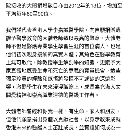
院接收的大體捐贈數目亦由2012年的13位，增加至
平均每年80至90位。
我們謹代表香港大學李嘉誠醫學院，向自願捐贈遺
體予醫學教育的大體老師致以最高的敬意。大體老
師不但是醫護專業學生學習生涯的首位病人，也是
他們初次親身接觸的真實人體；其角色在醫學教育
上無可取代，除教授學生解剖學的知識，更賦予大
家直觀地感受生命和死亡的意義的寶貴機會。這些
彌足珍貴的經驗和感悟將發揮不可或缺的深遠影
響，激勵學生在未來漫漫職途上，成長為充滿人文
關愛精神和崇高職業道德的醫護工作者。
大體老師曾經和你我一樣，有生命、家人和朋友，
但他們願意捐出身體以貢獻社會，以身示教來成就
香港未來的醫護人士茁壯成長，並實踐如何成為一